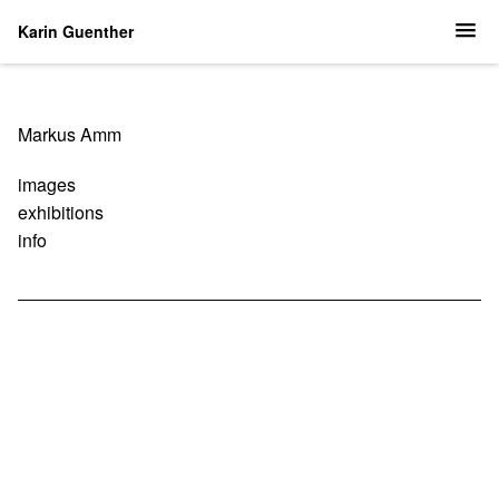
Karin Guenther
Navigation
Markus Amm
überspringen
images
exhibitions
info